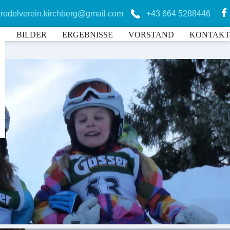
rodelverein.kirchberg@gmail.com
+43 664 5288446
N
BILDER
ERGEBNISSE
VORSTAND
KONTAKT